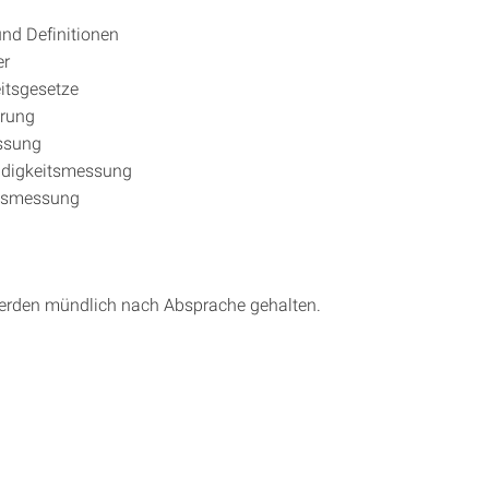
nd Definitionen
er
itsgesetze
erung
ssung
digkeitsmessung
ssmessung
erden mündlich nach Absprache gehalten.