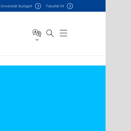
Uni
versität Stuttgart
F
akultät
04