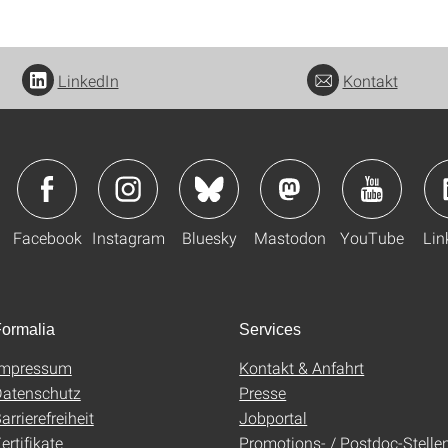
LinkedIn
Kontakt
Facebook
Instagram
Bluesky
Mastodon
YouTube
Lin
ormalia
Services
Impressum
Kontakt & Anfahrt
atenschutz
Presse
arrierefreiheit
Jobportal
ertifikate
Promotions- / Postdoc-Stelle